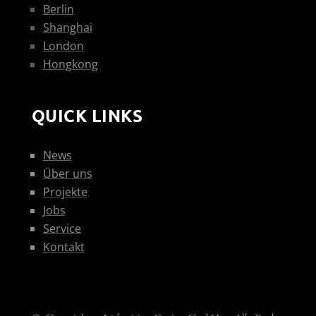
Berlin
Shanghai
London
Hongkong
QUICK LINKS
News
Über uns
Projekte
Jobs
Service
Kontakt