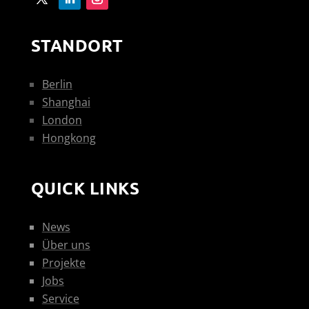
STANDORT
Berlin
Shanghai
London
Hongkong
QUICK LINKS
News
Über uns
Projekte
Jobs
Service