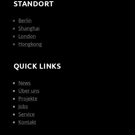
STANDORT
Berlin
Shanghai
London
Hongkong
QUICK LINKS
News
Über uns
Projekte
Jobs
Service
Kontakt