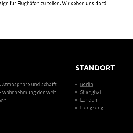
gn für Flughäfen zu teilen. Wir sehen uns dort!
STANDORT
um, Atmosphäre und schafft
Berlin
Shanghai
die Wahrnehmung der Welt.
London
ben.
Hongkong