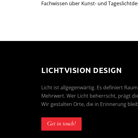
Fachwissen über Kunst- und Tageslichtdesi
LICHTVISION DESIGN
Licht ist allgegenwärtig. Es definiert Ra
Mehrwert. Wer Licht beherrscht, prägt 
Wir gestalten Orte, die in Erinnerung blei
Get in touch!